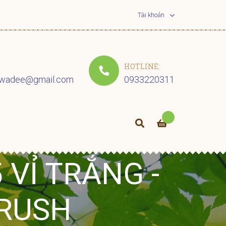
Tài khoản
HOTLINE:
uwadee@gmail.com
0933220311
 VỈ TRẮNG -
BRUSH