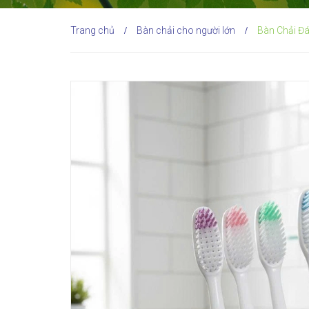
Trang chủ
Bàn chải cho người lớn
Bàn Chải Đ
/
/