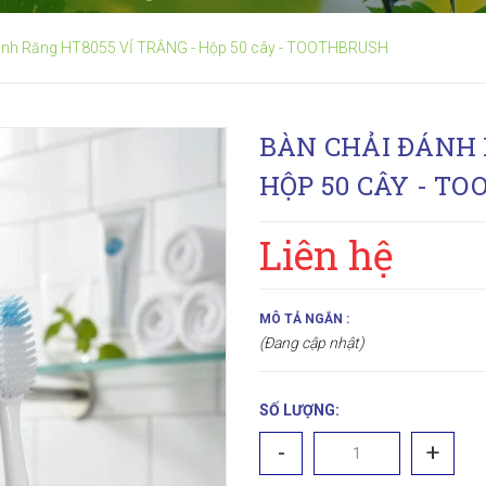
ánh Răng HT8055 VỈ TRẮNG - Hộp 50 cây - TOOTHBRUSH
BÀN CHẢI ĐÁNH 
HỘP 50 CÂY - T
Liên hệ
MÔ TẢ NGẮN :
(Đang cập nhật)
SỐ LƯỢNG:
-
+