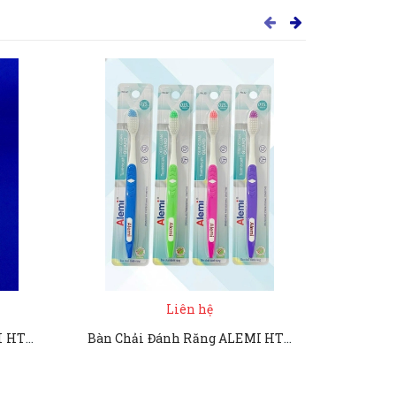
Liên hệ
Bàn Chải Đánh Răng ALEMI HT8052 - 45 MÓC PS
Bàn Chải Đánh Răng ALEMI HT8052 VỈ TRẮNG - Hộp 50 cây - TOOTHBRUSH