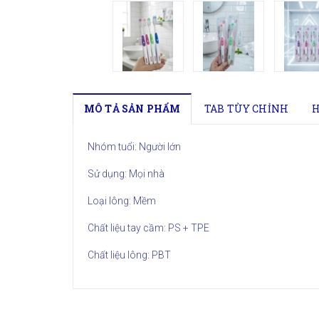
MÔ TẢ SẢN PHẨM
TAB TÙY CHỈNH
H
Nhóm tuổi: Người lớn
Sử dụng: Mọi nhà
Loại lông: Mềm
Chất liệu tay cầm: PS + TPE
Chất liệu lông: PBT