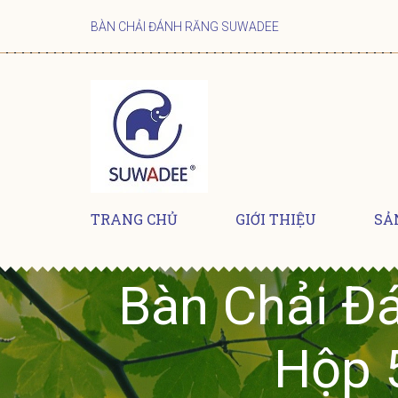
BÀN CHẢI ĐÁNH RĂNG SUWADEE
TRANG CHỦ
GIỚI THIỆU
SẢ
Bàn Chải Đ
Hộp 