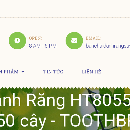
OPEN:
EMAIL:
8 AM - 5 PM
banchaidanhrangs
N PHẨM
TIN TỨC
LIÊN HỆ
ánh Răng HT8055
50 cây - TOOTH