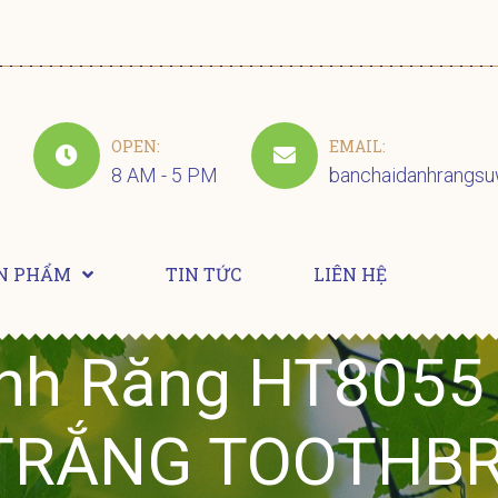
OPEN:
EMAIL:
8 AM - 5 PM
banchaidanhrangs
N PHẨM
TIN TỨC
LIÊN HỆ
nh Răng HT8055 
Ỉ TRẮNG TOOTHB