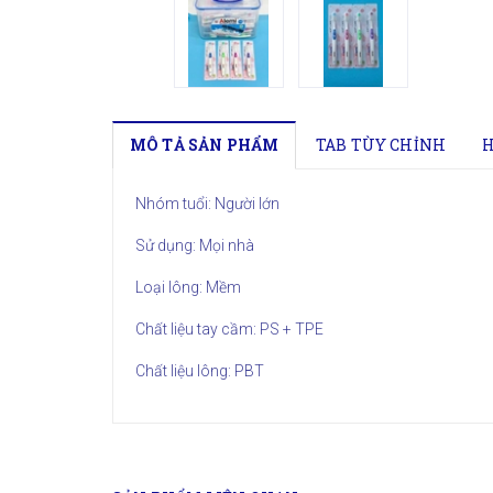
MÔ TẢ SẢN PHẨM
TAB TÙY CHỈNH
H
Nhóm tuổi: Người lớn
Sử dụng: Mọi nhà
Loại lông: Mềm
Chất liệu tay cầm: PS + TPE
Chất liệu lông: PBT