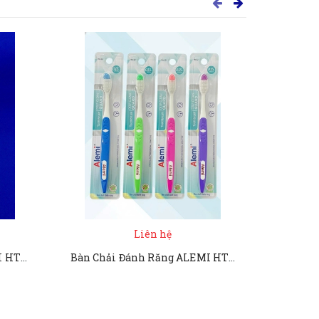
Liên hệ
Bàn Chải Đánh Răng ALEMI HT8052 - 45 MÓC PS
Bàn Chải Đánh Răng ALEMI HT8052 VỈ TRẮNG - Hộp 50 cây - TOOTHBRUSH