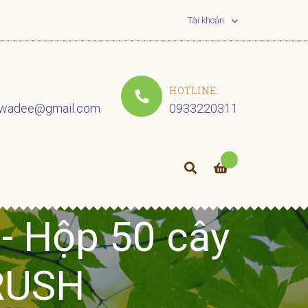
Tài khoản
HOTLINE:
uwadee@gmail.com
0933220311
- Hộp 50 cây
RUSH