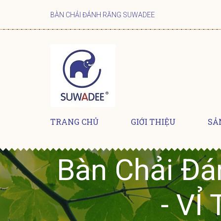
BÀN CHẢI ĐÁNH RĂNG SUWADEE
TRANG CHỦ
GIỚI THIỆU
SẢ
Bàn Chải Đá
- V