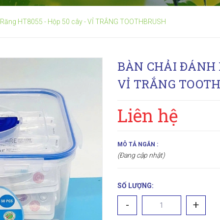
 Răng HT8055 - Hộp 50 cây - VỈ TRẮNG TOOTHBRUSH
BÀN CHẢI ĐÁNH R
VỈ TRẮNG TOOT
Liên hệ
MÔ TẢ NGẮN :
(Đang cập nhật)
SỐ LƯỢNG:
-
+